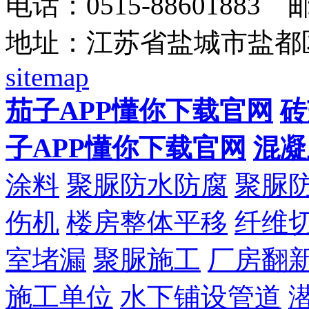
电话：0515-88601883 邮箱
地址：江苏省盐城市盐
sitemap
茄子APP懂你下载官网
砖
子APP懂你下载官网
混凝
涂料
聚脲防水防腐
聚脲
伤机
楼房整体平移
纤维
室堵漏
聚脲施工
厂房翻
施工单位
水下铺设管道