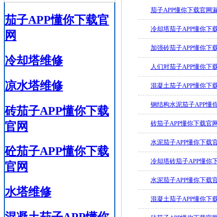
茄子APP懂你下载官网漏洞
茄子APP懂你下载官
冷却塔茄子APP懂你下
网
加强砖茄子APP懂你下
冷却塔维修
人们对茄子APP懂你下
凉水塔维修
混凝土茄子APP懂你下
钢结构水泥茄子APP懂
砖茄子APP懂你下载
砖茄子APP懂你下载官网
官网
水泥茄子APP懂你下载官网
砼茄子APP懂你下载
冷却塔砖茄子APP懂你
官网
水泥茄子APP懂你下载官
水塔维修
混凝土茄子APP懂你下载官