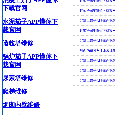
混凝土茄子APP懂你
砖茄子APP懂你下载官
下载官网
砖茄子APP懂你下载官
水泥茄子APP懂你下
混凝土茄子APP懂你下
载官网
砖茄子APP懂你下载官
混凝土茄子APP懂你下
造粒塔维修
墙面的修补对于混凝土茄
锅炉茄子APP懂你下
混凝土茄子APP懂你下
载官网
混凝土茄子APP懂你下
尿素塔维修
混凝土茄子APP懂你下
爬梯维修
烟囱内壁维修