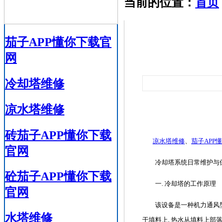
当前的位置：
首页
茄子APP懂你下载官
网
冷却塔维修
凉水塔维修
砖茄子APP懂你下载
凉水塔维修
、
茄子APP
官网
冷却塔系统日常维护与
砼茄子APP懂你下载
一. 冷却塔的工作原理
官网
该设备是一种机力通风型冷
水塔维修
于填料上, 热水从填料上部落