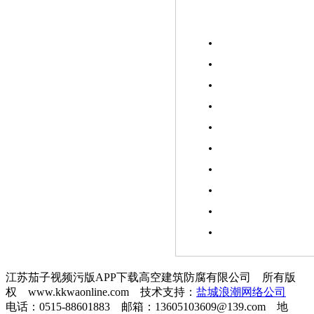
江苏茄子视频污版APP下载高空建筑防腐有限公司 所有版
权 www.kkwaonline.com 技术支持：
盐城浪潮网络公司
电话：0515-88601883 邮箱：13605103609@139.com 地