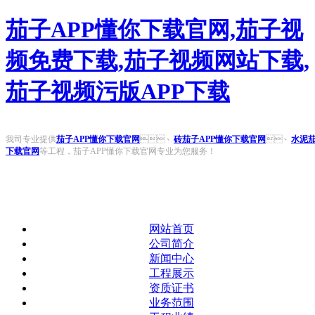
茄子APP懂你下载官网,茄子视
频免费下载,茄子视频网站下载,
茄子视频污版APP下载
我司专业提供
茄子APP懂你下载官网
、
砖茄子APP懂你下载官网
、
水泥茄
下载官网
等工程，茄子APP懂你下载官网专业为您服务！
网站首页
公司简介
新闻中心
工程展示
资质证书
业务范围